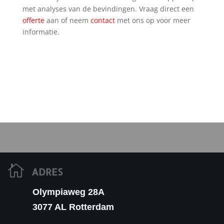
met analyses van de bevindingen. Vraag direct een
offerte
aan of neem
contact
met ons op voor meer
informatie.

ADRES
Olympiaweg 28A
3077 AL Rotterdam