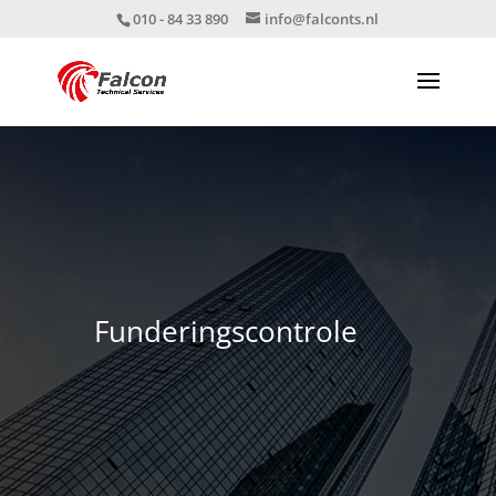
010 - 84 33 890
info@falconts.nl
Funderingscontrole