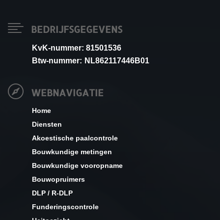

BEDRIJFSGEGEVENS
KvK-nummer: 81501536
Btw-nummer:
NL862117446B01

WEBNAVIGATIE
Home
Diensten
Akoestische paalcontrole
Bouwkundige metingen
Bouwkundige vooropname
Bouwopruimers
DLP / R-DLP
Funderingscontrole