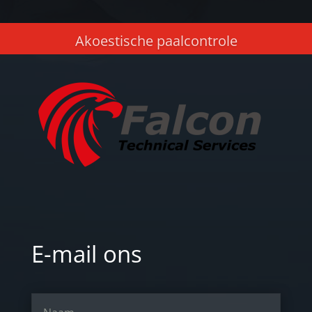
Akoestische paalcontrole
E-mail ons